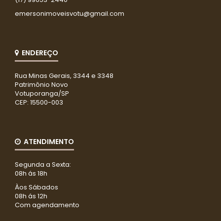
emersonimoveisvotu@gmail.com
ENDEREÇO
Rua Minas Gerais, 3344 e 3348
Patrimônio Novo
Votuporanga/SP
CEP: 15500-003
ATENDIMENTO
Segunda a Sexta:
08h ás 18h
Àos Sábados
08h ás 12h
Com agendamento