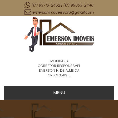
(17) 99716-2452 | (17) 99653-2440
emersonimoveisvotu@gmail.com
IMOBILIÁRIA
CORRETOR RESPONSÁVEL
EMERSON H. DE ALMEIDA
CRECI 35113-J
MENU