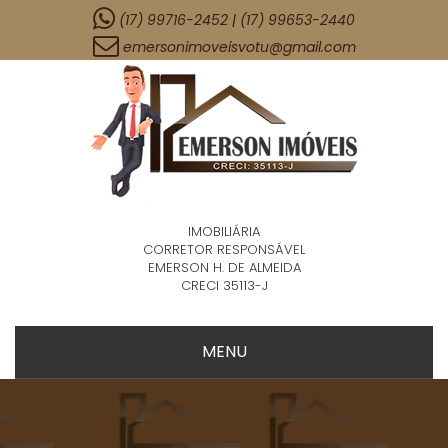
(17) 99716-2452 | (17) 99653-2440
emersonimoveisvotu@gmail.com
IMOBILIÁRIA
CORRETOR RESPONSÁVEL
EMERSON H. DE ALMEIDA
CRECI 35113-J
MENU