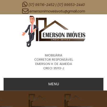
(17) 99716-2452 | (17) 99653-2440
emersonimoveisvotu@gmail.com
IMOBILIÁRIA
CORRETOR RESPONSÁVEL
EMERSON H. DE ALMEIDA
CRECI 35113-J
MENU