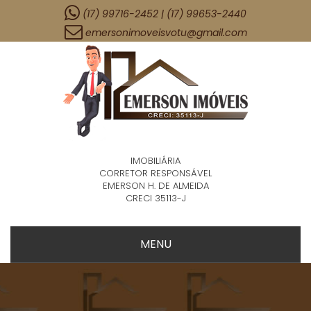
(17) 99716-2452 | (17) 99653-2440
emersonimoveisvotu@gmail.com
IMOBILIÁRIA
CORRETOR RESPONSÁVEL
EMERSON H. DE ALMEIDA
CRECI 35113-J
MENU