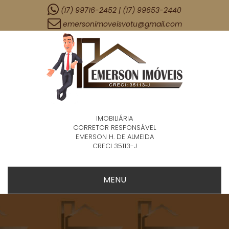
(17) 99716-2452 | (17) 99653-2440
emersonimoveisvotu@gmail.com
IMOBILIÁRIA
CORRETOR RESPONSÁVEL
EMERSON H. DE ALMEIDA
CRECI 35113-J
MENU