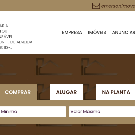
emersonimove
ÁRIA
TOR
EMPRESA
IMÓVEIS
ANUNCIAR
NSÁVEL
N H. DE ALMEIDA
35113-J
COMPRAR
ALUGAR
NA PLANTA