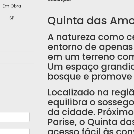
Em Obra
Quinta das Am
SP
A natureza como ce
entorno de apenas 
em um terreno com
Um espaço grandio
bosque e promove 
Localizado na regi
equilibra o sosseg
da cidade. Próximo
Parise, o Quinta d
acesso fácil às co