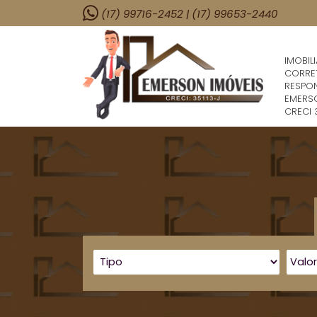
(17) 99716-2452 | (17) 99653-2440
IMOBILI
CORRE
RESPO
EMERSO
CRECI 