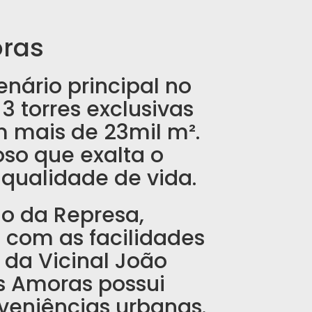
oras
nário principal no
3 torres exclusivas
 mais de 23mil m².
so que exalta o
qualidade de vida.
ão da Represa,
o com as facilidades
 da Vicinal João
as Amoras possui
nveniências urbanas.